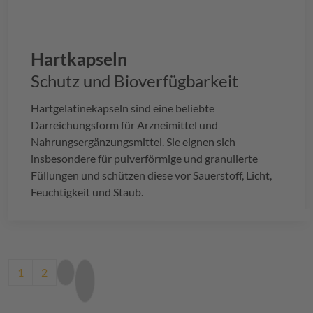
Hartkapseln
Schutz und Bioverfügbarkeit
Hartgelatinekapseln sind eine beliebte
Darreichungsform für Arzneimittel und
Nahrungsergänzungsmittel. Sie eignen sich
insbesondere für pulverförmige und granulierte
Füllungen und schützen diese vor Sauerstoff, Licht,
Feuchtigkeit und Staub.
Pagination
Current page
Page
Next page
Last page
1
2