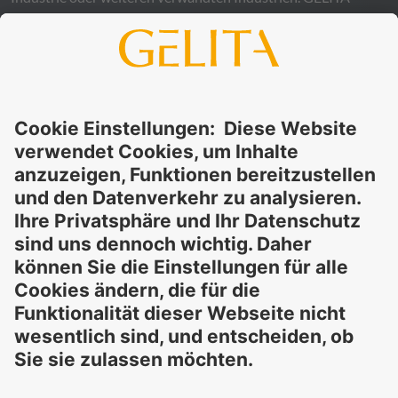
übernimmt keinerlei Gewähr – weder ausdrücklich noch
stillschweigend – für die Richtigkeit, Verlässlichkeit oder
Vollständigkeit der bereitgestellten Informationen und
schließt ausdrücklich jegliche rechtliche Haftung aus, sei sie
direkt oder indirekt, die sich aus der Nutzung dieser
Informationen ergeben könnte. Die Verwendung der
Informationen erfolgt auf eigenes Risiko und in eigener
Verantwortung.
Diese Erklärung entbindet Sie nicht von der Pflicht, eigene
Eignungsprüfungen und Tests durchzuführen, sowie alle
geltenden gesetzlichen Vorschriften einzuhalten und Rechte
Dritter zu respektieren. Die beschriebenen Produkte und
Konzepte sind nicht für den Einzelverkauf oder den direkten
Endverbrauch bestimmt. Sie sind nicht zur Diagnose,
Behandlung, Heilung oder Vorbeugung von Krankheiten
gedacht. Verwendungen und Aussagen zu
GELITA
-Produkten
müssen an die jeweils geltenden lokalen gesetzlichen
Rahmenbedingungen angepasst werden.