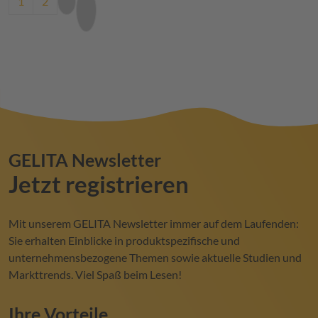
Current page
Page
Next page
Last page
1
2
GELITA
Newsletter
Jetzt registrieren
Mit unserem
GELITA
Newsletter immer auf dem Laufenden:
Sie erhalten Einblicke in produktspezifische und
unternehmensbezogene Themen sowie aktuelle Studien und
Markttrends. Viel Spaß beim Lesen!
Ihre Vorteile