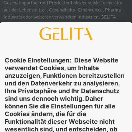
Geschäftspartner und Produktentwickler sowie Fachkräfte
aus der Lebensmittel-, Gesundheits-, Ernährungs-, Pharma-
Industrie oder weiteren verwandten Industrien.
GELITA
übernimmt keinerlei Gewähr – weder ausdrücklich noch
stillschweigend – für die Richtigkeit, Verlässlichkeit oder
Vollständigkeit der bereitgestellten Informationen und
schließt ausdrücklich jegliche rechtliche Haftung aus, sei sie
direkt oder indirekt, die sich aus der Nutzung dieser
Informationen ergeben könnte. Die Verwendung der
Informationen erfolgt auf eigenes Risiko und in eigener
Verantwortung.
Diese Erklärung entbindet Sie nicht von der Pflicht, eigene
Eignungsprüfungen und Tests durchzuführen, sowie alle
geltenden gesetzlichen Vorschriften einzuhalten und Rechte
Dritter zu respektieren. Die beschriebenen Produkte und
Konzepte sind nicht für den Einzelverkauf oder den direkten
Endverbrauch bestimmt. Sie sind nicht zur Diagnose,
Behandlung, Heilung oder Vorbeugung von Krankheiten