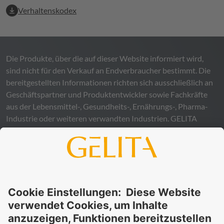
Verhaltenskodex
Die Produkte, über die auf dieser Website informiert wird,
sind nicht für den Verkauf an Endverbraucher bestimmt. Die
bereitgestellten Informationen richten sich ausschließlich an
Geschäftspartner und Produktentwickler sowie Fachkräfte
aus der Lebensmittel-, Gesundheits-, Ernährungs-, Pharma-
Industrie oder weiteren verwandten Industrien.
GELITA
übernimmt keinerlei Gewähr – weder ausdrücklich noch
stillschweigend – für die Richtigkeit, Verlässlichkeit oder
Vollständigkeit der bereitgestellten Informationen und
schließt ausdrücklich jegliche rechtliche Haftung aus, sei sie
direkt oder indirekt, die sich aus der Nutzung dieser
Informationen ergeben könnte. Die Verwendung der
Informationen erfolgt auf eigenes Risiko und in eigener
Verantwortung.