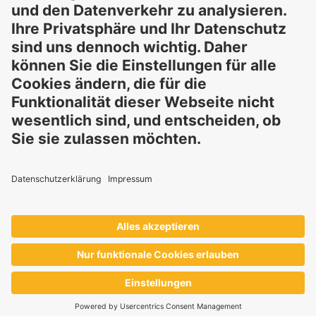
Diese Erklärung entbindet Sie nicht von der Pflicht, eigene
Eignungsprüfungen und Tests durchzuführen, sowie alle
geltenden gesetzlichen Vorschriften einzuhalten und Rechte
Dritter zu respektieren. Die beschriebenen Produkte und
Konzepte sind nicht für den Einzelverkauf oder den direkten
Endverbrauch bestimmt. Sie sind nicht zur Diagnose,
Behandlung, Heilung oder Vorbeugung von Krankheiten
gedacht. Verwendungen und Aussagen zu
GELITA
-Produkten
müssen an die jeweils geltenden lokalen gesetzlichen
Rahmenbedingungen angepasst werden.
Diese Aussagen wurden nicht von Behörden und
Institutionen geprüft.
GELITA
liefert Inhaltsstoffe an Industriepartner, die die
Endprodukte eigenverantwortlich entwickeln und vermarkten
– stets im Einklang mit den jeweils geltenden lokalen
Vorschriften.