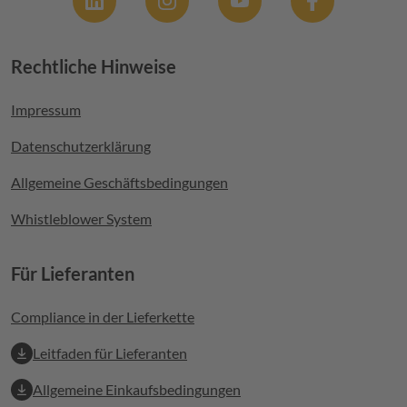
Rechtliche Hinweise
Footer menu
Impressum
Datenschutzerklärung
Allgemeine Geschäftsbedingungen
Whistleblower System
Für Lieferanten
Compliance in der Lieferkette
Leitfaden für Lieferanten
Allgemeine Einkaufsbedingungen