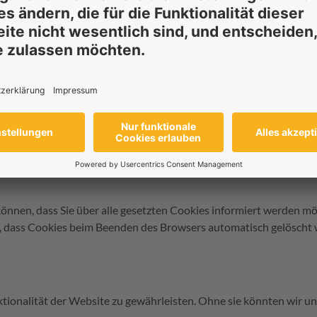
an den
GELITA
personenbezogene Daten (einwilligungsbasierte Da
nd Uhrzeit Ihres Besuchs und/oder Ihre Zustimmung/Ablehnung 
g zum Nachweis der Einwilligung gemäß Art. 7(1) GDPR) und für
Daten liegen auf Servern in der Europäischen Union.
ercentrics Consent Management Plattform mit weiteren Informat
können, dass Sie über alle gesetzten Cookies informiert werden mö
, dass Cookies beim Beenden des Browsers automatisch gelöscht 
ionalität der Website zu gewährleisten. Ohne sie könnten wir un