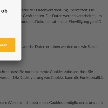
ten) zum Zwecke der Datenverarbeitung übermittelt. Die
sowie einige Gerätedaten. Die Daten werden verarbeitet, um
 die damit verbundene Dokumentation der Einwilligung gemäß
ionen darüber, welche Daten erhoben werden und wie Sie den
chten, dass Sie nur bestimmte Cookies zulassen, dass Sie
werden. Die Deaktivierung von Cookies kann die Funktionalität
sere Website nicht betreiben. Cookies ermöglichen es uns zum