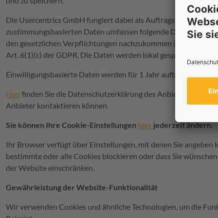
und zu speichern.
Die Usercentrics GmbH fungiert dabei als Auftragsverarbeiter, 
zustimmungsbasierten Daten umfassen folgende Daten: Datum u
den gesetzlichen Verpflichtungen nachzukommen (Verpflichtun
Art. 6(1)(c) der GDPR. Die Daten werden lokal gespeichert.
Einwilligungsbasierte Daten werden für 1 Jahr aufbewahrt. Die 
Hier
finden Sie die Datenschutzerklärung des Anbieters der Us
Anbieter kontaktieren können.
Sie können Ihre Cookie-Einstellungen
hier
jederzeit ändern.
Ihr Browser verfügt über Einstellungen, mit denen Sie angeben 
bestimmte oder alle Cookies blockieren oder dass Sie wünschen
der Website einschränken.
Gewährleistung der Website-Funktionalität
Wir verwenden Cookies und ähnliche Technologien, um die Funkt