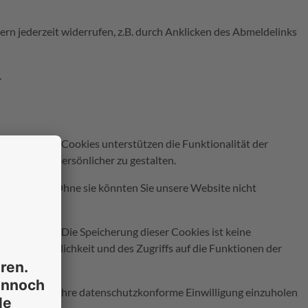
n jederzeit widerrufen, z.B. durch Anklicken des Abmeldelinks
.
t speichert. Cookies unterstützen die Funktionalität der
ektiver und persönlicher zu gestalten.
s bezeichnet. Ohne sie könnten Sie unsere Website nicht
es genannt. Die Speicherung dieser Cookies ist keine
tzerfreundlichkeit und des Zugriffs auf die Funktionen der
schland, um Ihre datenschutzkonforme Einwilligung einzuholen