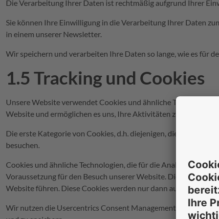
Die Verarbeitung Ihrer Daten ist rechtmäßig aufgrund Ihrer Ein
Sie können Ihre Einwilligung in die Verarbeitung Ihrer Daten 
in einem unserer Newsletter.
Wir speichern und verarbeiten Ihre Daten so lange, wie es für 
1.5 Tracking und Cookies
Unsere Website verwendet Cookies und ähnliche Technologien. Co
Website und ermöglichen es uns, Ihre Aktivitäten zu analysieren
Die erste Kategorie von Cookies, d.h. diejenigen, die die Funkt
besuchen.
Cookies und ähnliche Technologien, die für die Analyse und Pe
Voraussetzung für den Besuch unserer Website. Die Nichtverwen
Website führen. Diese Cookies werden nur dann auf Ihrem Endg
Wir nutzen die Usercentrics Consent Management Plattform de