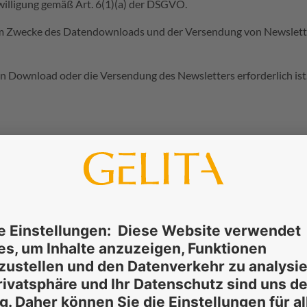
willigung gemäß Art. 6(1)(a) der DSGVO.
zum Zwecke des Datendownloads und der Versendung von Newsletter
den Download oder die Versendung des Newsletters erforderlich ist
okies sind kleine Textdateien, die Ihr Browser auf Ihrem Endgerä
 und zu personalisieren, um unser Angebot nutzerfreundlicher, eff
ionalität der Website unterstützen, werden als funktionale Cookie
rsonalisierung benötigt werden, werden zustimmungsbasierte Cooki
dung dieser Cookies kann jedoch zu einer Einschränkung der Benu
erät gespeichert, wenn Sie dem zustimmen.
r Usercentrics GmbH, Sendlinger Straße 7, 80331 München, Deut