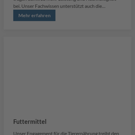
bei. Unser Fachwissen unterstützt auch die
Restaurierung und die bildende Kunst, die
Mehr erfahren
Gewebesimulation für die Biomedizin und wirksame
Beschichtungen, die den unterschiedlichsten
Anforderungen der Industrie gerecht werden.
Futtermittel
Unser Engagement für die Tierernährung treibt den