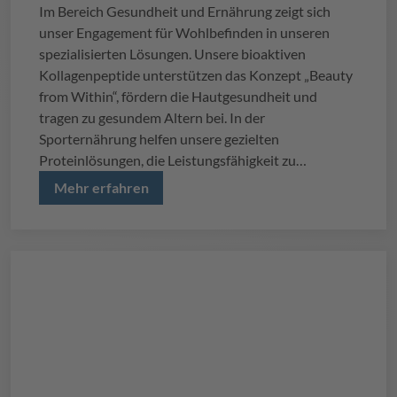
Im Bereich Gesundheit und Ernährung zeigt sich
unser Engagement für Wohlbefinden in unseren
spezialisierten Lösungen. Unsere bioaktiven
Kollagenpeptide unterstützen das Konzept „Beauty
from Within“, fördern die Hautgesundheit und
tragen zu gesundem Altern bei. In der
Sporternährung helfen unsere gezielten
Proteinlösungen, die Leistungsfähigkeit zu
maximieren, während unsere Innovationen in der
Mehr erfahren
Proteinanreicherung und Zuckerreduktion die
Entwicklung gesünderer Produktalternativen
ermöglichen.