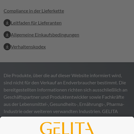
Compliance in der Lieferkette
Leitfaden für Lieferanten
Allgemeine Einkaufsbedingungen
Verhaltenskodex
Die Produkte, über die auf dieser Website informiert wird,
sind nicht für den Verkauf an Endverbraucher bestimmt. Die
bereitgestellten Informationen richten sich ausschließlich an
Geschäftspartner und Produktentwickler sowie Fachkräfte
aus der Lebensmittel-, Gesundheits-, Ernährungs-, Pharma-
Industrie oder weiteren verwandten Industrien.
GELITA
übernimmt keinerlei Gewähr – weder ausdrücklich noch
stillschweigend – für die Richtigkeit, Verlässlichkeit oder
Vollständigkeit der bereitgestellten Informationen und