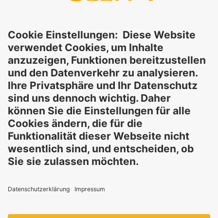
schließt ausdrücklich jegliche rechtliche Haftung aus, sei sie
direkt oder indirekt, die sich aus der Nutzung dieser
Informationen ergeben könnte. Die Verwendung der
Informationen erfolgt auf eigenes Risiko und in eigener
Verantwortung.
Diese Erklärung entbindet Sie nicht von der Pflicht, eigene
Eignungsprüfungen und Tests durchzuführen, sowie alle
geltenden gesetzlichen Vorschriften einzuhalten und Rechte
Dritter zu respektieren. Die beschriebenen Produkte und
Konzepte sind nicht für den Einzelverkauf oder den direkten
Endverbrauch bestimmt. Sie sind nicht zur Diagnose,
Behandlung, Heilung oder Vorbeugung von Krankheiten
gedacht. Verwendungen und Aussagen zu
GELITA
-Produkten
müssen an die jeweils geltenden lokalen gesetzlichen
Rahmenbedingungen angepasst werden.
Diese Aussagen wurden nicht von Behörden und
Institutionen geprüft.