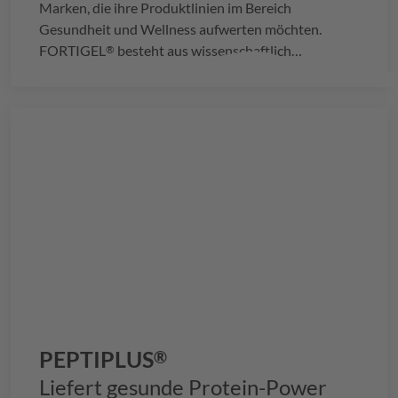
Marken, die ihre Produktlinien im Bereich
Gesundheit und Wellness aufwerten möchten.
FORTIGEL
besteht aus wissenschaftlich
®
validierten, optimierten Kollagenpeptiden, die die
Regeneration des Gelenkknorpels unterstützen und
einen bewährten Ansatz für die Gelenkgesundheit
bieten.
PEPTIPLUS
®
Liefert gesunde Protein-Power