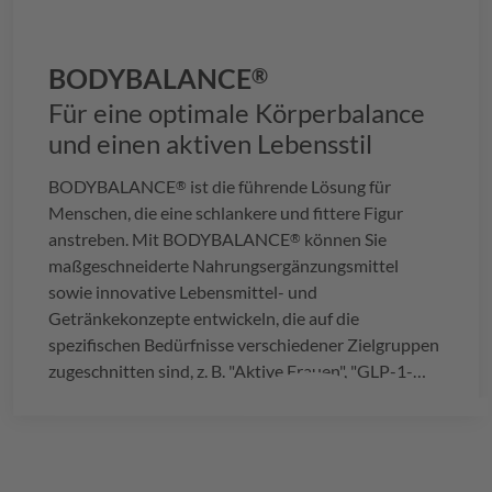
BODYBALANCE
®
Für eine optimale Körperbalance
und einen aktiven Lebensstil
BODYBALANCE
ist die führende Lösung für
®
Menschen, die eine schlankere und fittere Figur
anstreben. Mit
BODYBALANCE
können Sie
®
maßgeschneiderte Nahrungsergänzungsmittel
sowie innovative Lebensmittel- und
Getränkekonzepte entwickeln, die auf die
spezifischen Bedürfnisse verschiedener Zielgruppen
zugeschnitten sind, z. B. "Aktive Frauen", "GLP-1-
Unterstützung", "Aktive Männer jungen und
mittleren Alters" und "Aktive Senioren".