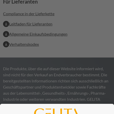
Für Lieferanten
Compliance in der Lieferkette
Leitfaden für Lieferanten
Allgemeine Einkaufsbedingungen
Verhaltenskodex
Die Produkte, über die auf dieser Website informiert wird,
sind nicht für den Verkauf an Endverbraucher bestimmt. Die
bereitgestellten Informationen richten sich ausschließlich an
Geschäftspartner und Produktentwickler sowie Fachkräfte
aus der Lebensmittel-, Gesundheits-, Ernährungs-, Pharma-
Industrie oder weiteren verwandten Industrien.
GELITA
übernimmt keinerlei Gewähr – weder ausdrücklich noch
stillschweigend – für die Richtigkeit, Verlässlichkeit oder