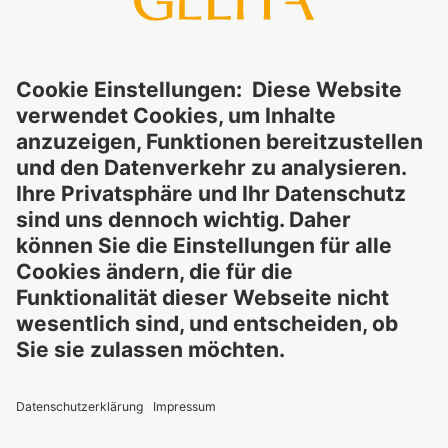
Vollständigkeit der bereitgestellten Informationen und
schließt ausdrücklich jegliche rechtliche Haftung aus, sei sie
direkt oder indirekt, die sich aus der Nutzung dieser
Informationen ergeben könnte. Die Verwendung der
Informationen erfolgt auf eigenes Risiko und in eigener
Verantwortung.
Diese Erklärung entbindet Sie nicht von der Pflicht, eigene
Eignungsprüfungen und Tests durchzuführen, sowie alle
geltenden gesetzlichen Vorschriften einzuhalten und Rechte
Dritter zu respektieren. Die beschriebenen Produkte und
Konzepte sind nicht für den Einzelverkauf oder den direkten
Endverbrauch bestimmt. Sie sind nicht zur Diagnose,
Behandlung, Heilung oder Vorbeugung von Krankheiten
gedacht. Verwendungen und Aussagen zu
GELITA
-Produkten
müssen an die jeweils geltenden lokalen gesetzlichen
Rahmenbedingungen angepasst werden.
Diese Aussagen wurden nicht von Behörden und