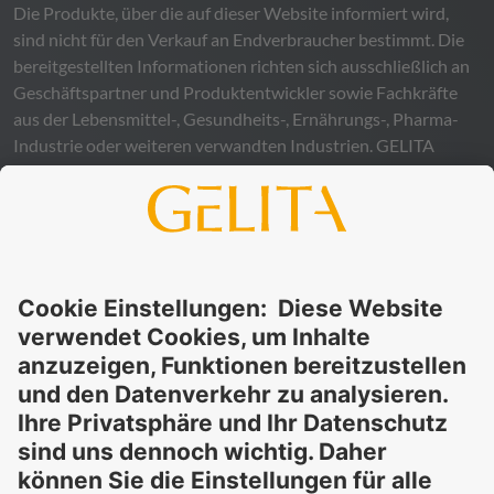
Die Produkte, über die auf dieser Website informiert wird,
sind nicht für den Verkauf an Endverbraucher bestimmt. Die
bereitgestellten Informationen richten sich ausschließlich an
Geschäftspartner und Produktentwickler sowie Fachkräfte
aus der Lebensmittel-, Gesundheits-, Ernährungs-, Pharma-
Industrie oder weiteren verwandten Industrien.
GELITA
übernimmt keinerlei Gewähr – weder ausdrücklich noch
stillschweigend – für die Richtigkeit, Verlässlichkeit oder
Vollständigkeit der bereitgestellten Informationen und
schließt ausdrücklich jegliche rechtliche Haftung aus, sei sie
direkt oder indirekt, die sich aus der Nutzung dieser
Informationen ergeben könnte. Die Verwendung der
Informationen erfolgt auf eigenes Risiko und in eigener
Verantwortung.
Diese Erklärung entbindet Sie nicht von der Pflicht, eigene
Eignungsprüfungen und Tests durchzuführen, sowie alle
geltenden gesetzlichen Vorschriften einzuhalten und Rechte
Dritter zu respektieren. Die beschriebenen Produkte und