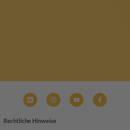
Social
Rechtliche Hinweise
Footer menu