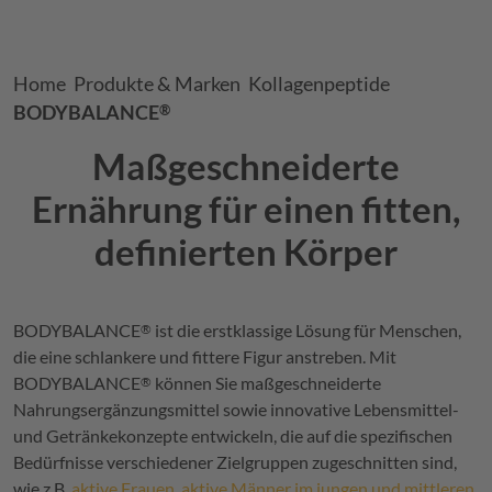
Breadcrumb
Home
Produkte & Marken
Kollagenpeptide
BODYBALANCE
®
Maßgeschneiderte
Ernährung für einen fitten,
definierten Körper
BODYBALANCE
ist die erstklassige Lösung für Menschen,
®
die eine schlankere und fittere Figur anstreben. Mit
BODYBALANCE
können Sie maßgeschneiderte
®
Nahrungsergänzungsmittel sowie innovative Lebensmittel-
und Getränkekonzepte entwickeln, die auf die spezifischen
Bedürfnisse verschiedener Zielgruppen zugeschnitten sind,
wie z.B.
aktive Frauen
,
aktive Männer im jungen und mittleren