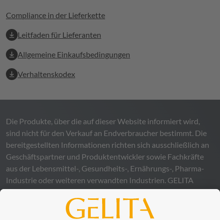
Compliance in der Lieferkette
Leitfaden für Lieferanten
Allgemeine Einkaufsbedingungen
Verhaltenskodex
Die Produkte, über die auf dieser Website informiert wird,
sind nicht für den Verkauf an Endverbraucher bestimmt. Die
bereitgestellten Informationen richten sich ausschließlich an
Geschäftspartner und Produktentwickler sowie Fachkräfte
aus der Lebensmittel-, Gesundheits-, Ernährungs-, Pharma-
Industrie oder weiteren verwandten Industrien.
GELITA
übernimmt keinerlei Gewähr – weder ausdrücklich noch
stillschweigend – für die Richtigkeit, Verlässlichkeit oder
Vollständigkeit der bereitgestellten Informationen und