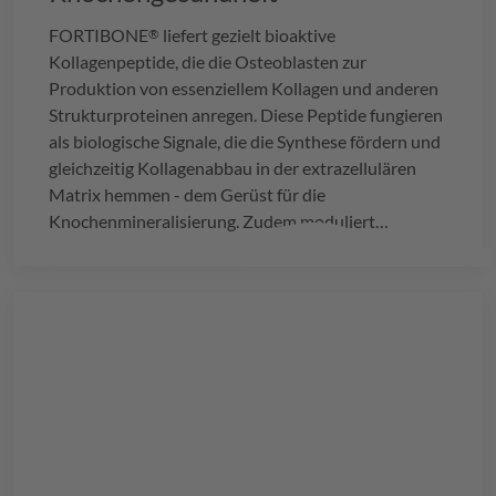
FORTIBONE
liefert gezielt bioaktive
®
Kollagenpeptide, die die Osteoblasten zur
Produktion von essenziellem Kollagen und anderen
Strukturproteinen anregen. Diese Peptide fungieren
als biologische Signale, die die Synthese fördern und
gleichzeitig Kollagenabbau in der extrazellulären
Matrix hemmen - dem Gerüst für die
Knochenmineralisierung. Zudem moduliert
FORTIBONE
den Knochenumbau, indem es die
®
Aktivität der Osteoklasten reduziert, Knochenabbau
wirksam verlangsamt und die Knochendichte
erhöht.