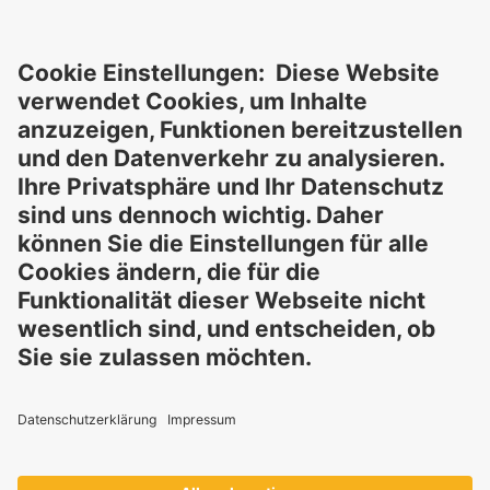
schließt ausdrücklich jegliche rechtliche Haftung aus, sei sie
direkt oder indirekt, die sich aus der Nutzung dieser
Informationen ergeben könnte. Die Verwendung der
Informationen erfolgt auf eigenes Risiko und in eigener
Verantwortung.
Diese Erklärung entbindet Sie nicht von der Pflicht, eigene
Eignungsprüfungen und Tests durchzuführen, sowie alle
geltenden gesetzlichen Vorschriften einzuhalten und Rechte
Dritter zu respektieren. Die beschriebenen Produkte und
Konzepte sind nicht für den Einzelverkauf oder den direkten
Endverbrauch bestimmt. Sie sind nicht zur Diagnose,
Behandlung, Heilung oder Vorbeugung von Krankheiten
gedacht. Verwendungen und Aussagen zu
GELITA
-Produkten
müssen an die jeweils geltenden lokalen gesetzlichen
Rahmenbedingungen angepasst werden.
Diese Aussagen wurden nicht von Behörden und
Institutionen geprüft.