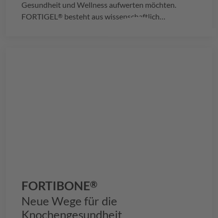
Gesundheit und Wellness aufwerten möchten.
FORTIGEL
besteht aus wissenschaftlich
®
validierten, optimierten Kollagenpeptiden, die die
Regeneration des Gelenkknorpels unterstützen und
einen bewährten Ansatz für die Gelenkgesundheit
bieten.
FORTIBONE
®
Neue Wege für die
Knochengesundheit