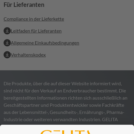
Für Lieferanten
Compliance in der Lieferkette
Leitfaden für Lieferanten
Allgemeine Einkaufsbedingungen
Verhaltenskodex
Die Produkte, über die auf dieser Website informiert wird,
sind nicht für den Verkauf an Endverbraucher bestimmt. Die
bereitgestellten Informationen richten sich ausschließlich an
Geschäftspartner und Produktentwickler sowie Fachkräfte
aus der Lebensmittel-, Gesundheits-, Ernährungs-, Pharma-
Industrie oder weiteren verwandten Industrien.
GELITA
übernimmt keinerlei Gewähr – weder ausdrücklich noch
stillschweigend – für die Richtigkeit, Verlässlichkeit oder