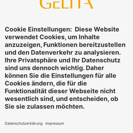
Vollständigkeit der bereitgestellten Informationen und
schließt ausdrücklich jegliche rechtliche Haftung aus, sei sie
direkt oder indirekt, die sich aus der Nutzung dieser
Informationen ergeben könnte. Die Verwendung der
Informationen erfolgt auf eigenes Risiko und in eigener
Verantwortung.
Diese Erklärung entbindet Sie nicht von der Pflicht, eigene
Eignungsprüfungen und Tests durchzuführen, sowie alle
geltenden gesetzlichen Vorschriften einzuhalten und Rechte
Dritter zu respektieren. Die beschriebenen Produkte und
Konzepte sind nicht für den Einzelverkauf oder den direkten
Endverbrauch bestimmt. Sie sind nicht zur Diagnose,
Behandlung, Heilung oder Vorbeugung von Krankheiten
gedacht. Verwendungen und Aussagen zu
GELITA
-Produkten
müssen an die jeweils geltenden lokalen gesetzlichen
Rahmenbedingungen angepasst werden.
Diese Aussagen wurden nicht von Behörden und