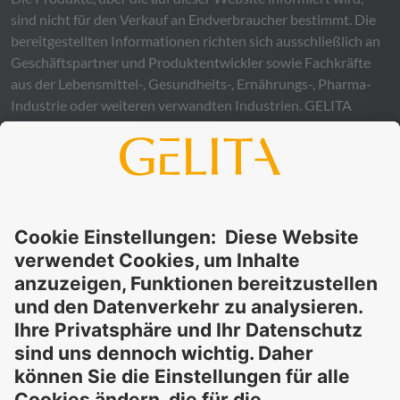
sind nicht für den Verkauf an Endverbraucher bestimmt. Die
bereitgestellten Informationen richten sich ausschließlich an
Geschäftspartner und Produktentwickler sowie Fachkräfte
aus der Lebensmittel-, Gesundheits-, Ernährungs-, Pharma-
Industrie oder weiteren verwandten Industrien.
GELITA
übernimmt keinerlei Gewähr – weder ausdrücklich noch
stillschweigend – für die Richtigkeit, Verlässlichkeit oder
Vollständigkeit der bereitgestellten Informationen und
schließt ausdrücklich jegliche rechtliche Haftung aus, sei sie
direkt oder indirekt, die sich aus der Nutzung dieser
Informationen ergeben könnte. Die Verwendung der
Informationen erfolgt auf eigenes Risiko und in eigener
Verantwortung.
Diese Erklärung entbindet Sie nicht von der Pflicht, eigene
Eignungsprüfungen und Tests durchzuführen, sowie alle
geltenden gesetzlichen Vorschriften einzuhalten und Rechte
Dritter zu respektieren. Die beschriebenen Produkte und
Konzepte sind nicht für den Einzelverkauf oder den direkten