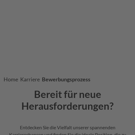
Breadcrumb
Home
Karriere
Bewerbungsprozess
Bereit für neue
Herausforderungen?
Entdecken Sie die Vielfalt unserer spannenden
Karrierechancen und finden Sie die ideale Position, die zu