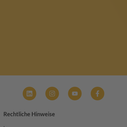
Social
Rechtliche Hinweise
Footer menu