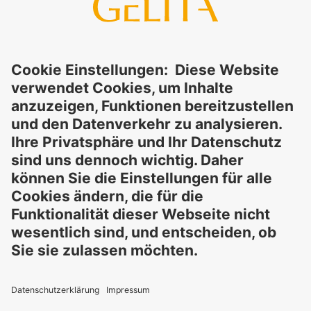
stillschweigend – für die Richtigkeit, Verlässlichkeit oder
Vollständigkeit der bereitgestellten Informationen und
schließt ausdrücklich jegliche rechtliche Haftung aus, sei sie
direkt oder indirekt, die sich aus der Nutzung dieser
Informationen ergeben könnte. Die Verwendung der
Informationen erfolgt auf eigenes Risiko und in eigener
Verantwortung.
Diese Erklärung entbindet Sie nicht von der Pflicht, eigene
Eignungsprüfungen und Tests durchzuführen, sowie alle
geltenden gesetzlichen Vorschriften einzuhalten und Rechte
Dritter zu respektieren. Die beschriebenen Produkte und
Konzepte sind nicht für den Einzelverkauf oder den direkten
Endverbrauch bestimmt. Sie sind nicht zur Diagnose,
Behandlung, Heilung oder Vorbeugung von Krankheiten
gedacht. Verwendungen und Aussagen zu
GELITA
-Produkten
müssen an die jeweils geltenden lokalen gesetzlichen
Rahmenbedingungen angepasst werden.
Diese Aussagen wurden nicht von Behörden und