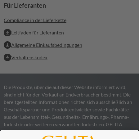
Für Lieferanten
Compliance in der Lieferkette
Leitfaden für Lieferanten
Allgemeine Einkaufsbedingungen
Verhaltenskodex
Die Produkte, über die auf dieser Website informiert wird,
sind nicht für den Verkauf an Endverbraucher bestimmt. Die
bereitgestellten Informationen richten sich ausschließlich an
Geschäftspartner und Produktentwickler sowie Fachkräfte
aus der Lebensmittel-, Gesundheits-, Ernährungs-, Pharma-
Industrie oder weiteren verwandten Industrien.
GELITA
übernimmt keinerlei Gewähr – weder ausdrücklich noch