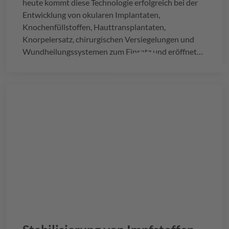
heute kommt diese Technologie erfolgreich bei der
Entwicklung von okularen Implantaten,
Knochenfüllstoffen, Hauttransplantaten,
Knorpelersatz, chirurgischen Versiegelungen und
Wundheilungssystemen zum Einsatz und eröffnet
neue Perspektiven für die Reparatur und
Regeneration geschädigter
Gewebe.