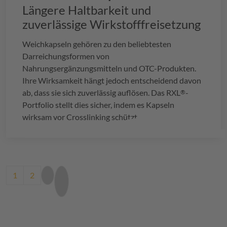
Längere Haltbarkeit und
zuverlässige Wirkstofffreisetzung
Weichkapseln gehören zu den beliebtesten
Darreichungsformen von
Nahrungsergänzungsmitteln und OTC-Produkten.
Ihre Wirksamkeit hängt jedoch entscheidend davon
ab, dass sie sich zuverlässig auflösen. Das
RXL
-
®
Portfolio stellt dies sicher, indem es Kapseln
wirksam vor Crosslinking schützt.
Pagination
Current page
Page
Next page
Last page
1
2