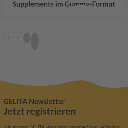
Supplements im Gummy-Format
Pagination
Current page
Page
Next page
Last page
1
2
GELITA
Newsletter
Jetzt registrieren
Mit unserem
GELITA
Newsletter immer auf dem Laufenden: