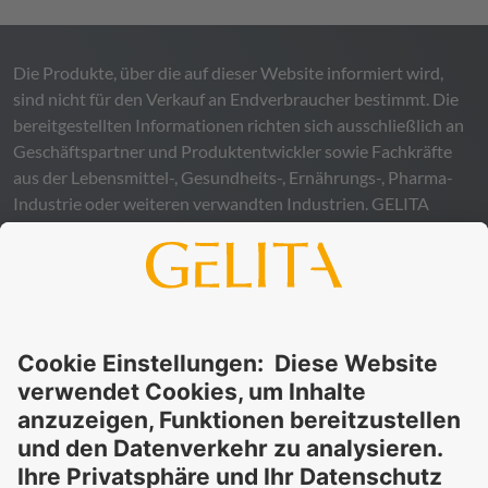
Die Produkte, über die auf dieser Website informiert wird,
sind nicht für den Verkauf an Endverbraucher bestimmt. Die
bereitgestellten Informationen richten sich ausschließlich an
Geschäftspartner und Produktentwickler sowie Fachkräfte
aus der Lebensmittel-, Gesundheits-, Ernährungs-, Pharma-
Industrie oder weiteren verwandten Industrien.
GELITA
übernimmt keinerlei Gewähr – weder ausdrücklich noch
stillschweigend – für die Richtigkeit, Verlässlichkeit oder
Vollständigkeit der bereitgestellten Informationen und
schließt ausdrücklich jegliche rechtliche Haftung aus, sei sie
direkt oder indirekt, die sich aus der Nutzung dieser
Informationen ergeben könnte. Die Verwendung der
Informationen erfolgt auf eigenes Risiko und in eigener
Verantwortung.
Diese Erklärung entbindet Sie nicht von der Pflicht, eigene
Eignungsprüfungen und Tests durchzuführen, sowie alle