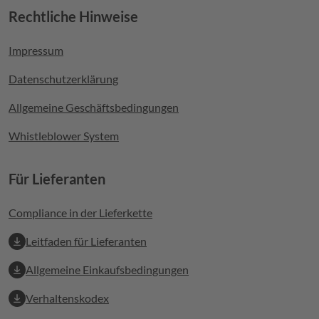
Rechtliche Hinweise
Footer menu
Impressum
Datenschutzerklärung
Allgemeine Geschäftsbedingungen
Whistleblower System
Für Lieferanten
Compliance in der Lieferkette
Leitfaden für Lieferanten
Allgemeine Einkaufsbedingungen
Verhaltenskodex