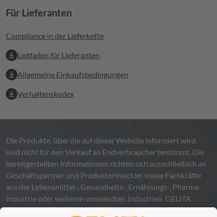
Für Lieferanten
Compliance in der Lieferkette
Leitfaden für Lieferanten
Allgemeine Einkaufsbedingungen
Verhaltenskodex
Die Produkte, über die auf dieser Website informiert wird,
sind nicht für den Verkauf an Endverbraucher bestimmt. Die
bereitgestellten Informationen richten sich ausschließlich an
Geschäftspartner und Produktentwickler sowie Fachkräfte
aus der Lebensmittel-, Gesundheits-, Ernährungs-, Pharma-
Industrie oder weiteren verwandten Industrien.
GELITA
übernimmt keinerlei Gewähr – weder ausdrücklich noch