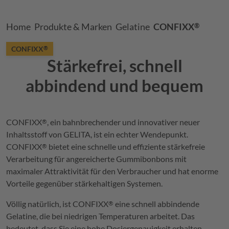
Breadcrumb
Home
Produkte & Marken
Gelatine
CONFIXX
®
CONFIXX
®
Stärkefrei, schnell
abbindend und bequem
CONFIXX
, ein bahnbrechender und innovativer neuer
®
Inhaltsstoff von
GELITA
, ist ein echter Wendepunkt.
CONFIXX
bietet eine schnelle und effiziente stärkefreie
®
Verarbeitung für angereicherte Gummibonbons mit
maximaler Attraktivität für den Verbraucher und hat enorme
Vorteile gegenüber stärkehaltigen Systemen.
Völlig natürlich, ist
CONFIXX
eine schnell abbindende
®
Gelatine, die bei niedrigen Temperaturen arbeitet. Das
bedeutet, dass Sie eine hohe Dosiergenauigkeit erhalten -