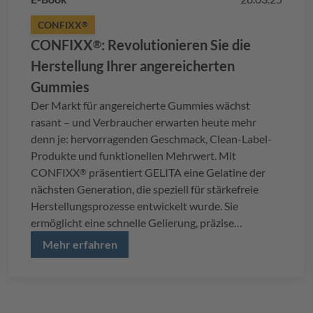
CONFIXX
®
CONFIXX
: Revolutionieren Sie die
®
Herstellung Ihrer angereicherten
Gummies
Der Markt für angereicherte Gummies wächst
rasant – und Verbraucher erwarten heute mehr
denn je: hervorragenden Geschmack, Clean-Label-
Produkte und funktionellen Mehrwert. Mit
CONFIXX
präsentiert
GELITA
eine Gelatine der
®
nächsten Generation, die speziell für stärkefreie
Herstellungsprozesse entwickelt wurde. Sie
ermöglicht eine schnelle Gelierung, präzise
Dosierung und ein überzeugendes Genusserlebnis –
Mehr erfahren
selbst bei hitzeempfindlichen Wirkstoffen.
In diesem E-Book erfahren Sie, wie
CONFIXX
®
typische Herausforderungen in der Gummy-