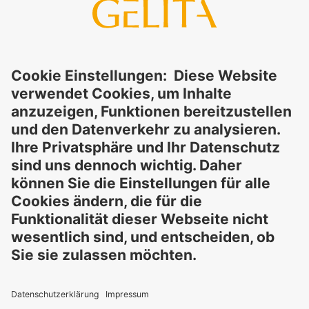
stillschweigend – für die Richtigkeit, Verlässlichkeit oder
Vollständigkeit der bereitgestellten Informationen und
schließt ausdrücklich jegliche rechtliche Haftung aus, sei sie
direkt oder indirekt, die sich aus der Nutzung dieser
Informationen ergeben könnte. Die Verwendung der
Informationen erfolgt auf eigenes Risiko und in eigener
Verantwortung.
Diese Erklärung entbindet Sie nicht von der Pflicht, eigene
Eignungsprüfungen und Tests durchzuführen, sowie alle
geltenden gesetzlichen Vorschriften einzuhalten und Rechte
Dritter zu respektieren. Die beschriebenen Produkte und
Konzepte sind nicht für den Einzelverkauf oder den direkten
Endverbrauch bestimmt. Sie sind nicht zur Diagnose,
Behandlung, Heilung oder Vorbeugung von Krankheiten
gedacht. Verwendungen und Aussagen zu
GELITA
-Produkten
müssen an die jeweils geltenden lokalen gesetzlichen
Rahmenbedingungen angepasst werden.