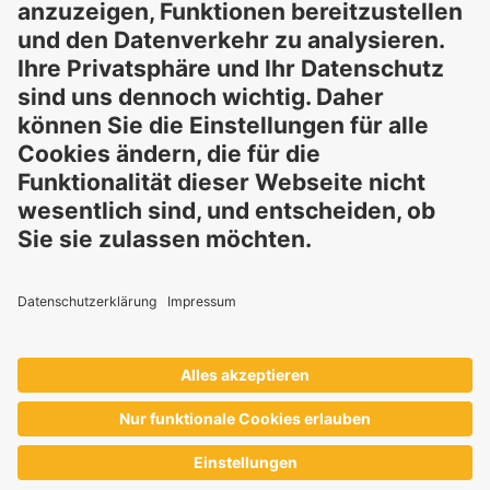
Verantwortung.
Diese Erklärung entbindet Sie nicht von der Pflicht, eigene
Eignungsprüfungen und Tests durchzuführen, sowie alle
geltenden gesetzlichen Vorschriften einzuhalten und Rechte
Dritter zu respektieren. Die beschriebenen Produkte und
Konzepte sind nicht für den Einzelverkauf oder den direkten
Endverbrauch bestimmt. Sie sind nicht zur Diagnose,
Behandlung, Heilung oder Vorbeugung von Krankheiten
gedacht. Verwendungen und Aussagen zu
GELITA
-Produkten
müssen an die jeweils geltenden lokalen gesetzlichen
Rahmenbedingungen angepasst werden.
Diese Aussagen wurden nicht von Behörden und
Institutionen geprüft.
GELITA
liefert Inhaltsstoffe an Industriepartner, die die
Endprodukte eigenverantwortlich entwickeln und vermarkten
– stets im Einklang mit den jeweils geltenden lokalen
Vorschriften.