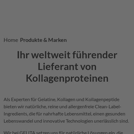
Breadcrumb
Home
Produkte & Marken
Ihr weltweit führender
Lieferant von
Kollagenproteinen
Als Experten für Gelatine, Kollagen und Kollagenpeptide
bieten wir natürliche, reine und allergenfreie Clean-Label-
Ingredients, die für nahrhafte Lebensmittel, einen gesunden
Lebenswandel und innovative Technologien unerlässlich sind.
Wir bei
GELITA
setzen uns für natürliche Lösungen ein, die