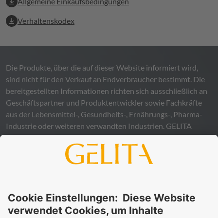
Allgemeine Einkaufsbedingungen
Verhaltenskodex
Die Produkte, über die auf dieser Website informiert wird,
sind nicht für den Verkauf an Endverbraucher bestimmt. Die
bereitgestellten Informationen richten sich ausschließlich an
Geschäftspartner und Produktentwickler sowie Fachkräfte
aus der Lebensmittel-, Gesundheits-, Ernährungs-, Pharma-
Industrie oder weiteren verwandten Industrien.
GELITA
übernimmt keinerlei Gewähr – weder ausdrücklich noch
stillschweigend – für die Richtigkeit, Verlässlichkeit oder
Vollständigkeit der bereitgestellten Informationen und
schließt ausdrücklich jegliche rechtliche Haftung aus, sei sie
direkt oder indirekt, die sich aus der Nutzung dieser
Informationen ergeben könnte. Die Verwendung der
Informationen erfolgt auf eigenes Risiko und in eigener