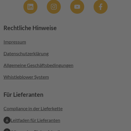
Social
Rechtliche Hinweise
Footer menu
Impressum
Datenschutzerklärung
Allgemeine Geschäftsbedingungen
Whistleblower System
Für Lieferanten
Compliance in der Lieferkette
Leitfaden für Lieferanten