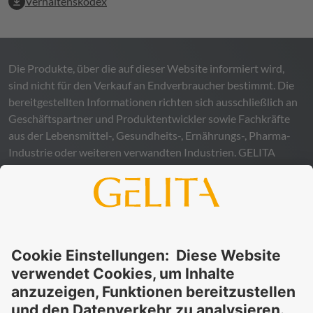
Verhaltenskodex
Die Produkte, über die auf dieser Website informiert wird,
sind nicht für den Verkauf an Endverbraucher bestimmt. Die
bereitgestellten Informationen richten sich ausschließlich an
Geschäftspartner und Produktentwickler sowie Fachkräfte
aus der Lebensmittel-, Gesundheits-, Ernährungs-, Pharma-
Industrie oder weiteren verwandten Industrien.
GELITA
übernimmt keinerlei Gewähr – weder ausdrücklich noch
stillschweigend – für die Richtigkeit, Verlässlichkeit oder
Vollständigkeit der bereitgestellten Informationen und
schließt ausdrücklich jegliche rechtliche Haftung aus, sei sie
direkt oder indirekt, die sich aus der Nutzung dieser
Informationen ergeben könnte. Die Verwendung der
Informationen erfolgt auf eigenes Risiko und in eigener
Verantwortung.