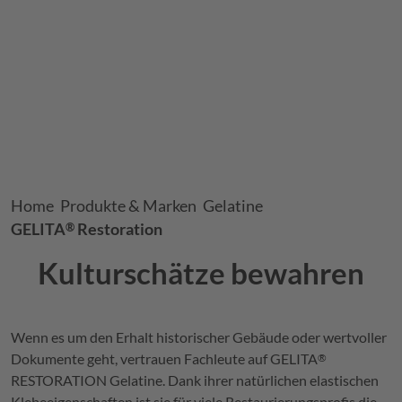
Breadcrumb
Home
Produkte & Marken
Gelatine
GELITA
Restoration
®
Kulturschätze bewahren
Wenn es um den Erhalt historischer Gebäude oder wertvoller
Dokumente geht, vertrauen Fachleute auf GELITA
®
RESTORATION Gelatine. Dank ihrer natürlichen elastischen
Klebeeigenschaften ist sie für viele Restaurierungsprofis die