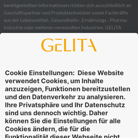
bereitgestellten Informationen richten sich ausschließlich an
Geschäftspartner und Produktentwickler sowie Fachkräfte
aus der Lebensmittel-, Gesundheits-, Ernährungs-, Pharma-
Industrie oder weiteren verwandten Industrien.
GELITA
übernimmt keinerlei Gewähr – weder ausdrücklich noch
stillschweigend – für die Richtigkeit, Verlässlichkeit oder
Vollständigkeit der bereitgestellten Informationen und
schließt ausdrücklich jegliche rechtliche Haftung aus, sei sie
direkt oder indirekt, die sich aus der Nutzung dieser
Informationen ergeben könnte. Die Verwendung der
Informationen erfolgt auf eigenes Risiko und in eigener
Verantwortung.
Diese Erklärung entbindet Sie nicht von der Pflicht, eigene
Eignungsprüfungen und Tests durchzuführen, sowie alle
geltenden gesetzlichen Vorschriften einzuhalten und Rechte
Dritter zu respektieren. Die beschriebenen Produkte und
Konzepte sind nicht für den Einzelverkauf oder den direkten
Endverbrauch bestimmt. Sie sind nicht zur Diagnose,