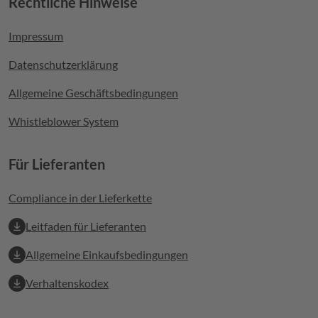
Rechtliche Hinweise
Footer menu
Impressum
Datenschutzerklärung
Allgemeine Geschäftsbedingungen
Whistleblower System
Für Lieferanten
Compliance in der Lieferkette
Leitfaden für Lieferanten
Allgemeine Einkaufsbedingungen
Verhaltenskodex