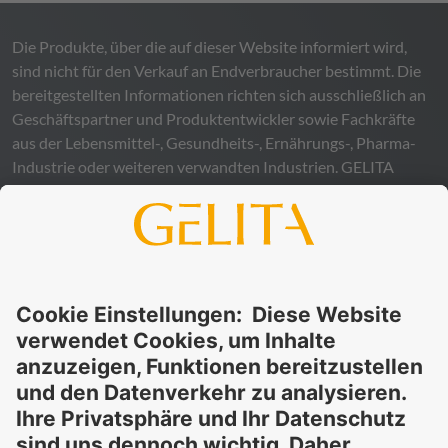
Die Produkte, über die auf dieser Website informiert wird,
sind nicht für den Verkauf an Endverbraucher bestimmt. Die
bereitgestellten Informationen richten sich ausschließlich an
Geschäftspartner und Produktentwickler sowie Fachkräfte
aus der Lebensmittel-, Gesundheits-, Ernährungs-, Pharma-
Industrie oder weiteren verwandten Industrien.
GELITA
übernimmt keinerlei Gewähr – weder ausdrücklich noch
stillschweigend – für die Richtigkeit, Verlässlichkeit oder
Vollständigkeit der bereitgestellten Informationen und
schließt ausdrücklich jegliche rechtliche Haftung aus, sei sie
direkt oder indirekt, die sich aus der Nutzung dieser
Informationen ergeben könnte. Die Verwendung der
Informationen erfolgt auf eigenes Risiko und in eigener
Verantwortung.
Diese Erklärung entbindet Sie nicht von der Pflicht, eigene
Eignungsprüfungen und Tests durchzuführen, sowie alle
geltenden gesetzlichen Vorschriften einzuhalten und Rechte