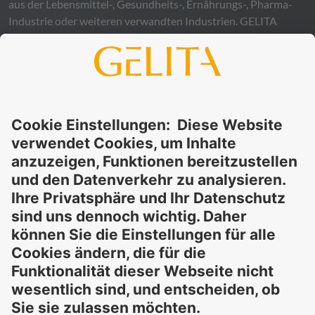
aus der Lebensmittel-, Gesundheits-, Ernährungs-, Pharma-
Industrie oder weiteren verwandten Industrien.
GELITA
übernimmt keinerlei Gewähr – weder ausdrücklich noch
stillschweigend – für die Richtigkeit, Verlässlichkeit oder
Vollständigkeit der bereitgestellten Informationen und
schließt ausdrücklich jegliche rechtliche Haftung aus, sei sie
direkt oder indirekt, die sich aus der Nutzung dieser
Informationen ergeben könnte. Die Verwendung der
Informationen erfolgt auf eigenes Risiko und in eigener
Verantwortung.
Diese Erklärung entbindet Sie nicht von der Pflicht, eigene
Eignungsprüfungen und Tests durchzuführen, sowie alle
geltenden gesetzlichen Vorschriften einzuhalten und Rechte
Dritter zu respektieren. Die beschriebenen Produkte und
Konzepte sind nicht für den Einzelverkauf oder den direkten
Endverbrauch bestimmt. Sie sind nicht zur Diagnose,
Behandlung, Heilung oder Vorbeugung von Krankheiten
gedacht. Verwendungen und Aussagen zu
GELITA
-Produkten