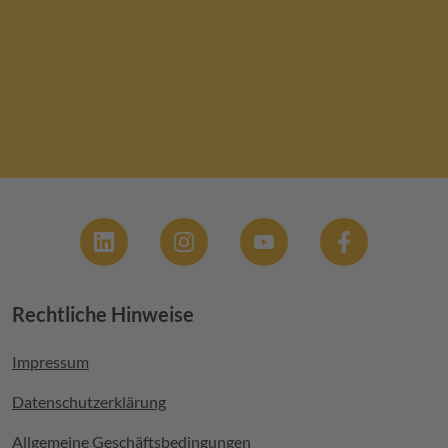
Social
Rechtliche Hinweise
Footer menu
Impressum
Datenschutzerklärung
Allgemeine Geschäftsbedingungen