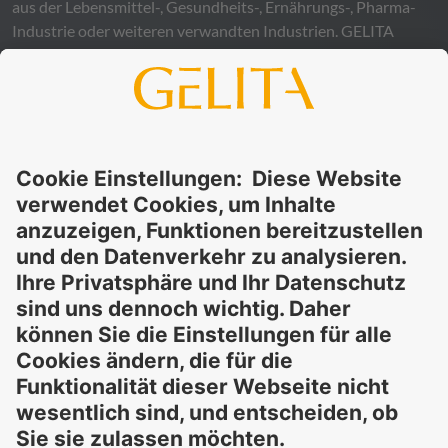
aus der Lebensmittel-, Gesundheits-, Ernährungs-, Pharma-
Industrie oder weiteren verwandten Industrien.
GELITA
übernimmt keinerlei Gewähr – weder ausdrücklich noch
stillschweigend – für die Richtigkeit, Verlässlichkeit oder
Vollständigkeit der bereitgestellten Informationen und
schließt ausdrücklich jegliche rechtliche Haftung aus, sei sie
direkt oder indirekt, die sich aus der Nutzung dieser
Informationen ergeben könnte. Die Verwendung der
Informationen erfolgt auf eigenes Risiko und in eigener
Verantwortung.
Diese Erklärung entbindet Sie nicht von der Pflicht, eigene
Eignungsprüfungen und Tests durchzuführen, sowie alle
geltenden gesetzlichen Vorschriften einzuhalten und Rechte
Dritter zu respektieren. Die beschriebenen Produkte und
Konzepte sind nicht für den Einzelverkauf oder den direkten
Endverbrauch bestimmt. Sie sind nicht zur Diagnose,
Behandlung, Heilung oder Vorbeugung von Krankheiten
gedacht. Verwendungen und Aussagen zu
GELITA
-Produkten