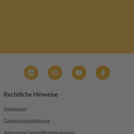
Social
Rechtliche Hinweise
Footer menu
Impressum
Datenschutzerklärung
Allgemeine Geschäftsbedingungen