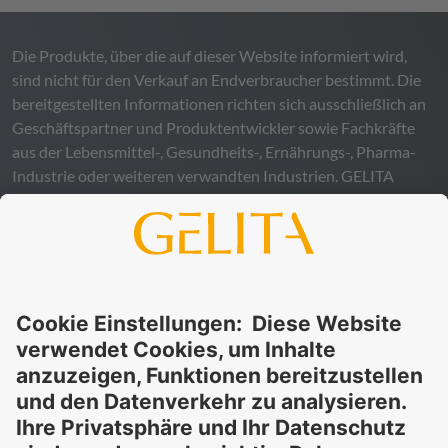
Die Produkte, über die auf dieser Website informiert wird,
sind nicht für den Verkauf an Endverbraucher bestimmt. Die
bereitgestellten Informationen richten sich ausschließlich an
Geschäftspartner und Produktentwickler sowie Fachkräfte
aus der Lebensmittel-, Gesundheits-, Ernährungs-, Pharma-
Industrie oder weiteren verwandten Industrien.
GELITA
übernimmt keinerlei Gewähr – weder ausdrücklich noch
stillschweigend – für die Richtigkeit, Verlässlichkeit oder
Vollständigkeit der bereitgestellten Informationen und
schließt ausdrücklich jegliche rechtliche Haftung aus, sei sie
direkt oder indirekt, die sich aus der Nutzung dieser
Informationen ergeben könnte. Die Verwendung der
Informationen erfolgt auf eigenes Risiko und in eigener
Verantwortung.
Diese Erklärung entbindet Sie nicht von der Pflicht, eigene
Eignungsprüfungen und Tests durchzuführen, sowie alle