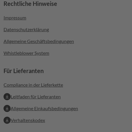
Rechtliche Hinweise
Footer menu
Impressum
Datenschutzerklärung
Allgemeine Geschäftsbedingungen
Whistleblower System
Für Lieferanten
Compliance in der Lieferkette
Leitfaden für Lieferanten
Allgemeine Einkaufsbedingungen
Verhaltenskodex