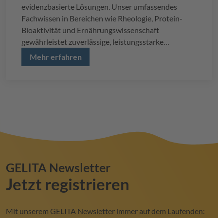
evidenzbasierte Lösungen. Unser umfassendes
Fachwissen in Bereichen wie Rheologie, Protein-
Bioaktivität und Ernährungswissenschaft
gewährleistet zuverlässige, leistungsstarke
Inhaltsstoffe. Durch die Zusammenarbeit mit
Mehr erfahren
führenden Forschungseinrichtungen liefern wir
bewährte Ergebnisse, auf die sich unsere Partner
verlassen können.
GELITA
Newsletter
Jetzt registrieren
Mit unserem
GELITA
Newsletter immer auf dem Laufenden: