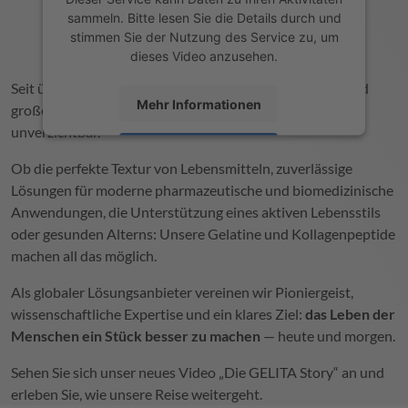
sammeln. Bitte lesen Sie die Details durch und
stimmen Sie der Nutzung des Service zu, um
dieses Video anzusehen.
Seit über 150 Jahren steht
GELITA
hinter den kleinen und
Mehr Informationen
großen Momenten des Alltags — oft unsichtbar, aber
unverzichtbar.
Akzeptieren
Ob die perfekte Textur von Lebensmitteln, zuverlässige
powered by
Usercentrics Consent
Lösungen für moderne pharmazeutische und biomedizinische
Management Platform
Anwendungen, die Unterstützung eines aktiven Lebensstils
oder gesunden Alterns: Unsere Gelatine und Kollagenpeptide
machen all das möglich.
Als globaler Lösungsanbieter vereinen wir Pioniergeist,
wissenschaftliche Expertise und ein klares Ziel:
das Leben der
Menschen ein Stück besser zu machen
— heute und morgen.
Sehen Sie sich unser neues Video „Die
GELITA
Story“ an und
erleben Sie, wie unsere Reise weitergeht.