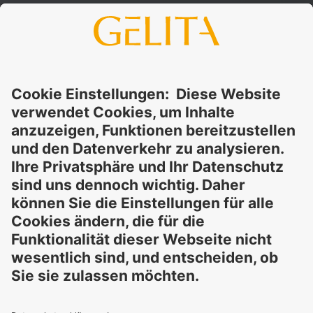
übernimmt keinerlei Gewähr – weder ausdrücklich noch
stillschweigend – für die Richtigkeit, Verlässlichkeit oder
Vollständigkeit der bereitgestellten Informationen und
schließt ausdrücklich jegliche rechtliche Haftung aus, sei sie
direkt oder indirekt, die sich aus der Nutzung dieser
Informationen ergeben könnte. Die Verwendung der
Informationen erfolgt auf eigenes Risiko und in eigener
Verantwortung.
Diese Erklärung entbindet Sie nicht von der Pflicht, eigene
Eignungsprüfungen und Tests durchzuführen, sowie alle
geltenden gesetzlichen Vorschriften einzuhalten und Rechte
Dritter zu respektieren. Die beschriebenen Produkte und
Konzepte sind nicht für den Einzelverkauf oder den direkten
Endverbrauch bestimmt. Sie sind nicht zur Diagnose,
Behandlung, Heilung oder Vorbeugung von Krankheiten
gedacht. Verwendungen und Aussagen zu
GELITA
-Produkten
müssen an die jeweils geltenden lokalen gesetzlichen
Rahmenbedingungen angepasst werden.