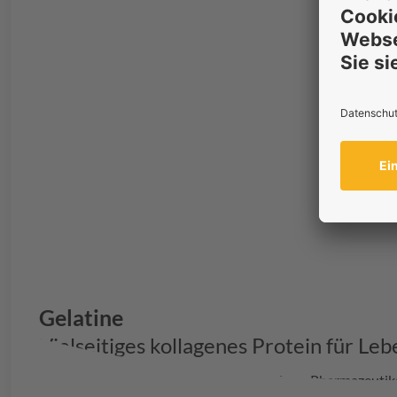
Gelatine
Vielseitiges kollagenes Protein für Le
Von Lebensmitteln und Ernährung bis hin zu Pharmazeutika