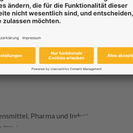
bensmittel, Pharma und Industrie
, Bildgebung, Restaurierung und sogar medizinischer Versorgung –