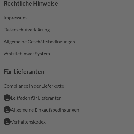
Rechtliche Hinweise
Footer menu
Impressum
Datenschutzerklärung
Allgemeine Geschäftsbedingungen
Whistleblower System
Für Lieferanten
Compliance in der Lieferkette
Leitfaden für Lieferanten
Allgemeine Einkaufsbedingungen
Verhaltenskodex