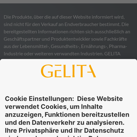
Die Produkte, über die auf dieser Website informiert wird,
sind nicht für den Verkauf an Endverbraucher bestimmt. Die
bereitgestellten Informationen richten sich ausschließlich an
Geschäftspartner und Produktentwickler sowie Fachkräfte
aus der Lebensmittel-, Gesundheits-, Ernährungs-, Pharma-
Industrie oder weiteren verwandten Industrien.
GELITA
übernimmt keinerlei Gewähr – weder ausdrücklich noch
stillschweigend – für die Richtigkeit, Verlässlichkeit oder
Vollständigkeit der bereitgestellten Informationen und
schließt ausdrücklich jegliche rechtliche Haftung aus, sei sie
direkt oder indirekt, die sich aus der Nutzung dieser
Informationen ergeben könnte. Die Verwendung der
Informationen erfolgt auf eigenes Risiko und in eigener
Verantwortung.
Diese Erklärung entbindet Sie nicht von der Pflicht, eigene
Eignungsprüfungen und Tests durchzuführen, sowie alle